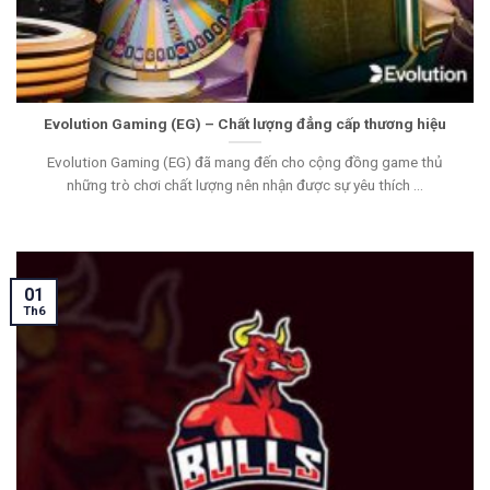
Evolution Gaming (EG) – Chất lượng đẳng cấp thương hiệu
Evolution Gaming (EG) đã mang đến cho cộng đồng game thủ
những trò chơi chất lượng nên nhận được sự yêu thích ...
01
Th6