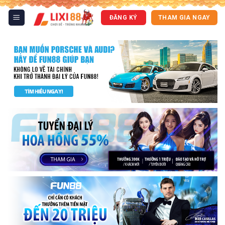
Skip
to
ĐĂNG KÝ
THAM GIA NGAY
content