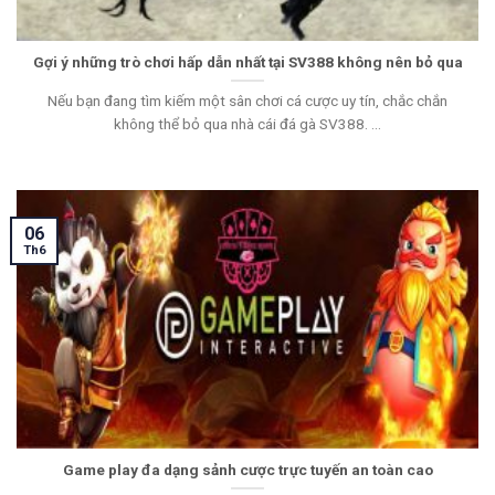
Gợi ý những trò chơi hấp dẫn nhất tại SV388 không nên bỏ qua
Nếu bạn đang tìm kiếm một sân chơi cá cược uy tín, chắc chắn
không thể bỏ qua nhà cái đá gà SV388. ...
06
Th6
Game play đa dạng sảnh cược trực tuyến an toàn cao