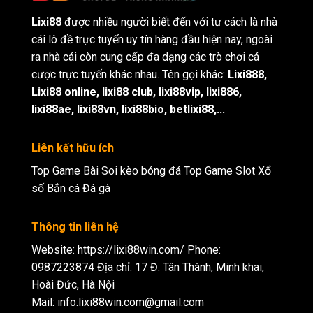
Lixi88
được nhiều người biết đến với tư cách là nhà
cái lô đề trực tuyến uy tín hàng đầu hiện nay, ngoài
ra nhà cái còn cung cấp đa dạng các trò chơi cá
cược trực tuyến khác nhau.
Tên gọi khác:
Lixi888,
Lixi88 online, lixi88 club, lixi88vip, lixi886,
lixi88ae, lixi88vn, lixi88bio, betlixi88,...
Liên kết hữu ích
Top Game Bài
Soi kèo bóng đá
Top Game Slot
Xổ
số
Bắn cá
Đá gà
Thông tin liên hệ
Website:
https://lixi88win.com/
Phone:
0987223874
Địa chỉ: 17 Đ. Tân Thành, Minh khai,
Hoài Đức, Hà Nội
Mail:
info.lixi88win.com@gmail.com