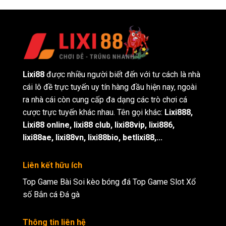
Lixi88
được nhiều người biết đến với tư cách là nhà
cái lô đề trực tuyến uy tín hàng đầu hiện nay, ngoài
ra nhà cái còn cung cấp đa dạng các trò chơi cá
cược trực tuyến khác nhau.
Tên gọi khác:
Lixi888,
Lixi88 online, lixi88 club, lixi88vip, lixi886,
lixi88ae, lixi88vn, lixi88bio, betlixi88,...
Liên kết hữu ích
Top Game Bài
Soi kèo bóng đá
Top Game Slot
Xổ
số
Bắn cá
Đá gà
Thông tin liên hệ