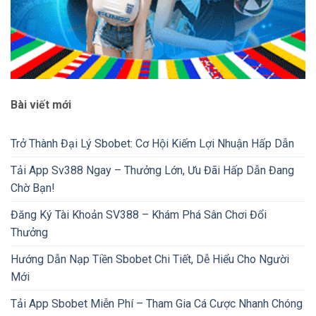
Bài viết mới
Trở Thành Đại Lý Sbobet: Cơ Hội Kiếm Lợi Nhuận Hấp Dẫn
Tải App Sv388 Ngay – Thưởng Lớn, Ưu Đãi Hấp Dẫn Đang
Chờ Bạn!
Đăng Ký Tài Khoản SV388 – Khám Phá Sân Chơi Đổi
Thưởng
Hướng Dẫn Nạp Tiền Sbobet Chi Tiết, Dễ Hiểu Cho Người
Mới
Tải App Sbobet Miễn Phí – Tham Gia Cá Cược Nhanh Chóng