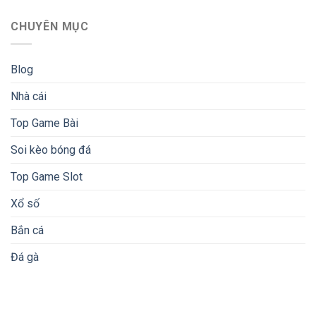
CHUYÊN MỤC
Blog
Nhà cái
Top Game Bài
Soi kèo bóng đá
Top Game Slot
Xổ số
Bắn cá
Đá gà