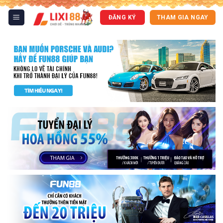
Skip
to
ĐĂNG KÝ
THAM GIA NGAY
content