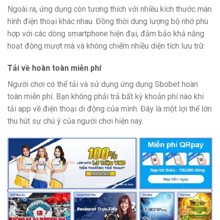
Ngoài ra, ứng dụng còn tương thích với nhiều kích thước màn
hình điện thoại khác nhau. Đồng thời dung lượng bộ nhớ phù
hợp với các dòng smartphone hiện đại, đảm bảo khả năng
hoạt động mượt mà và không chiếm nhiều diện tích lưu trữ.
Tải về hoàn toàn miễn phí
Người chơi có thể tải và sử dụng ứng dụng Sbobet hoàn
toàn miễn phí. Bạn không phải trả bất kỳ khoản phí nào khi
tải app về điện thoại di động của mình. Đây là một lợi thế lớn
thu hút sự chú ý của người chơi hiện nay.