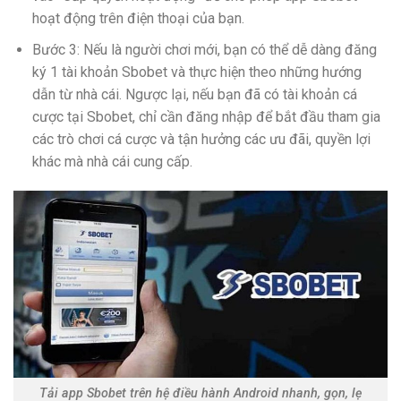
hoạt động trên điện thoại của bạn.
Bước 3: Nếu là người chơi mới, bạn có thể dễ dàng đăng
ký 1 tài khoản Sbobet và thực hiện theo những hướng
dẫn từ nhà cái. Ngược lại, nếu bạn đã có tài khoản cá
cược tại Sbobet, chỉ cần đăng nhập để bắt đầu tham gia
các trò chơi cá cược và tận hưởng các ưu đãi, quyền lợi
khác mà nhà cái cung cấp.
Tải app Sbobet trên hệ điều hành Android nhanh, gọn, lẹ