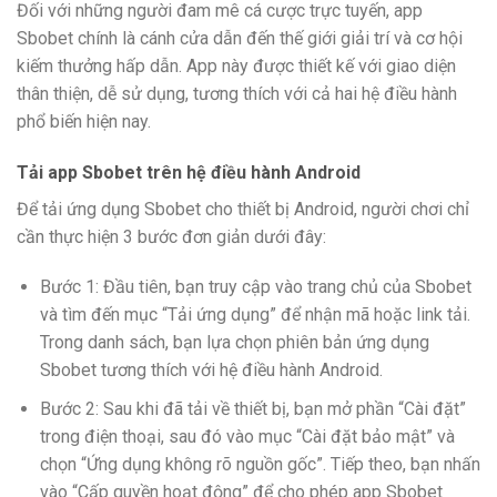
Đối với những người đam mê cá cược trực tuyến, app
Sbobet chính là cánh cửa dẫn đến thế giới giải trí và cơ hội
kiếm thưởng hấp dẫn. App này được thiết kế với giao diện
thân thiện, dễ sử dụng, tương thích với cả hai hệ điều hành
phổ biến hiện nay.
Tải app Sbobet trên hệ điều hành Android
Để tải ứng dụng Sbobet cho thiết bị Android, người chơi chỉ
cần thực hiện 3 bước đơn giản dưới đây:
Bước 1: Đầu tiên, bạn truy cập vào trang chủ của Sbobet
và tìm đến mục “Tải ứng dụng” để nhận mã hoặc link tải.
Trong danh sách, bạn lựa chọn phiên bản ứng dụng
Sbobet tương thích với hệ điều hành Android.
Bước 2: Sau khi đã tải về thiết bị, bạn mở phần “Cài đặt”
trong điện thoại, sau đó vào mục “Cài đặt bảo mật” và
chọn “Ứng dụng không rõ nguồn gốc”. Tiếp theo, bạn nhấn
vào “Cấp quyền hoạt động” để cho phép app Sbobet