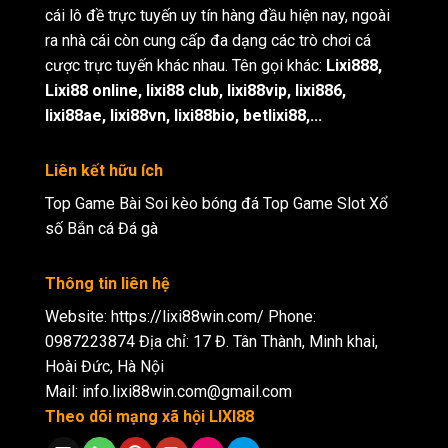
cái lô đề trực tuyến uy tín hàng đầu hiện nay, ngoài
ra nhà cái còn cung cấp đa dạng các trò chơi cá
cược trực tuyến khác nhau.
Tên gọi khác:
Lixi888,
Lixi88 online, lixi88 club, lixi88vip, lixi886,
lixi88ae, lixi88vn, lixi88bio, betlixi88,...
Liên kết hữu ích
Top Game Bài
Soi kèo bóng đá
Top Game Slot
Xổ
số
Bắn cá
Đá gà
Thông tin liên hệ
Website:
https://lixi88win.com/
Phone:
0987223874
Địa chỉ: 17 Đ. Tân Thành, Minh khai,
Hoài Đức, Hà Nội
Mail:
info.lixi88win.com@gmail.com
Theo dõi mạng xã hội LIXI88