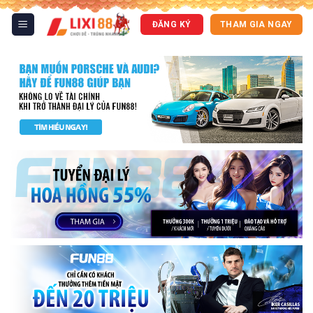
Skip
to
ĐĂNG KÝ
THAM GIA NGAY
content