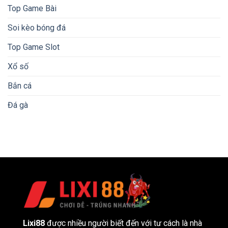
Top Game Bài
Soi kèo bóng đá
Top Game Slot
Xổ số
Bắn cá
Đá gà
Lixi88
được nhiều người biết đến với tư cách là nhà