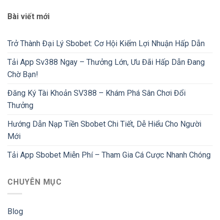
Bài viết mới
Trở Thành Đại Lý Sbobet: Cơ Hội Kiếm Lợi Nhuận Hấp Dẫn
Tải App Sv388 Ngay – Thưởng Lớn, Ưu Đãi Hấp Dẫn Đang
Chờ Bạn!
Đăng Ký Tài Khoản SV388 – Khám Phá Sân Chơi Đổi
Thưởng
Hướng Dẫn Nạp Tiền Sbobet Chi Tiết, Dễ Hiểu Cho Người
Mới
Tải App Sbobet Miễn Phí – Tham Gia Cá Cược Nhanh Chóng
CHUYÊN MỤC
Blog