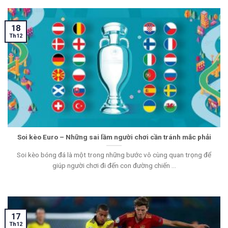
18
Th12
Soi kèo Euro – Những sai lầm người chơi cần tránh mắc phải
Soi kèo bóng đá là một trong những bước vô cùng quan trọng để
giúp người chơi đi đến con đường chiến ...
17
Th12