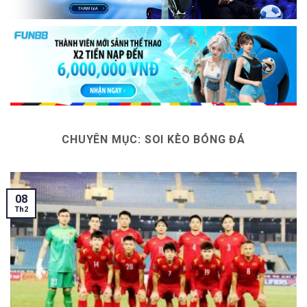
CHUYÊN MỤC:
SOI KÈO BÓNG ĐÁ
08
Th2