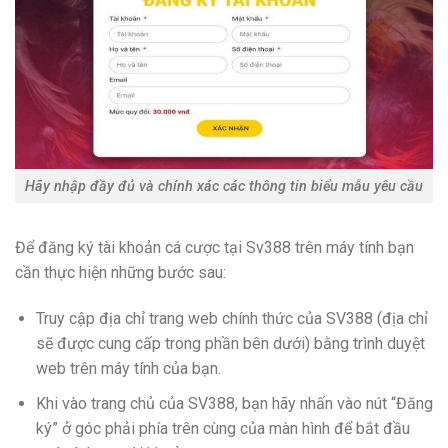
Hãy nhập đầy đủ và chính xác các thông tin biểu mẫu yêu cầu
Để đăng ký tài khoản cá cược tại Sv388 trên máy tính bạn
cần thực hiện những bước sau:
Truy cập địa chỉ trang web chính thức của SV388 (địa chỉ
sẽ được cung cấp trong phần bên dưới) bằng trình duyệt
web trên máy tính của bạn.
Khi vào trang chủ của SV388, bạn hãy nhấn vào nút “Đăng
ký” ở góc phải phía trên cùng của màn hình để bắt đầu