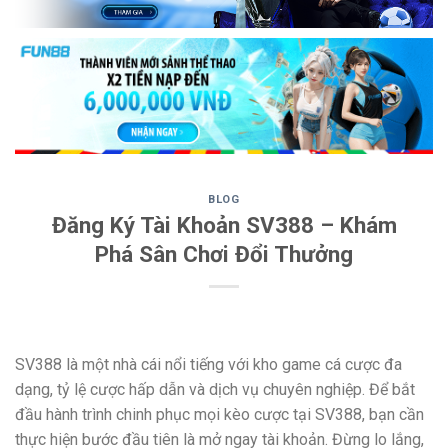
BLOG
Đăng Ký Tài Khoản SV388 – Khám
Phá Sân Chơi Đổi Thưởng
SV388 là một nhà cái nổi tiếng với kho game cá cược đa
dạng, tỷ lệ cược hấp dẫn và dịch vụ chuyên nghiệp. Để bắt
đầu hành trình chinh phục mọi kèo cược tại SV388, bạn cần
thực hiện bước đầu tiên là mở ngay tài khoản. Đừng lo lắng,