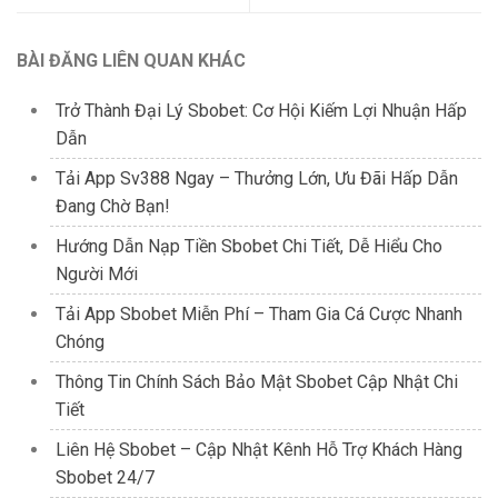
BÀI ĐĂNG LIÊN QUAN KHÁC
Trở Thành Đại Lý Sbobet: Cơ Hội Kiếm Lợi Nhuận Hấp
Dẫn
Tải App Sv388 Ngay – Thưởng Lớn, Ưu Đãi Hấp Dẫn
Đang Chờ Bạn!
Hướng Dẫn Nạp Tiền Sbobet Chi Tiết, Dễ Hiểu Cho
Người Mới
Tải App Sbobet Miễn Phí – Tham Gia Cá Cược Nhanh
Chóng
Thông Tin Chính Sách Bảo Mật Sbobet Cập Nhật Chi
Tiết
Liên Hệ Sbobet – Cập Nhật Kênh Hỗ Trợ Khách Hàng
Sbobet 24/7