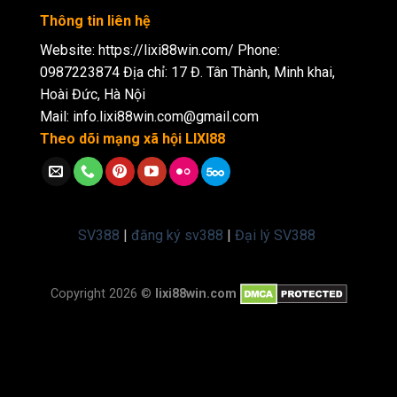
Thông tin liên hệ
Website:
https://lixi88win.com/
Phone:
0987223874
Địa chỉ: 17 Đ. Tân Thành, Minh khai,
Hoài Đức, Hà Nội
Mail:
info.lixi88win.com@gmail.com
Theo dõi mạng xã hội LIXI88
SV388
|
đăng ký sv388
|
Đại lý SV388
Copyright 2026 ©
lixi88win.com