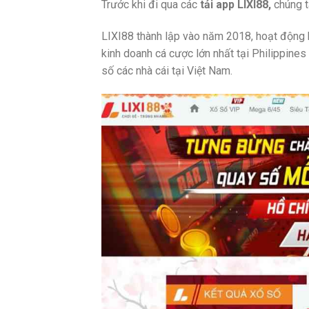
Trước khi đi qua các
tải app LIXI88,
chúng t
LIXI88 thành lập vào năm 2018, hoạt động
kinh doanh cá cược lớn nhất tại Philippines
số các nhà cái tại Việt Nam.