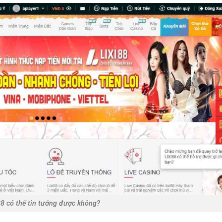
88 có thể tin tưởng được không?