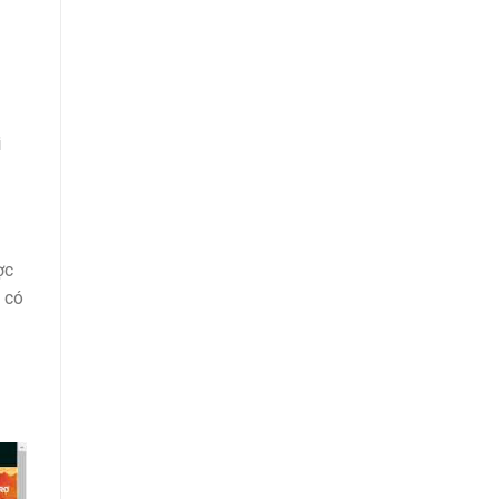
i
ợc
 có