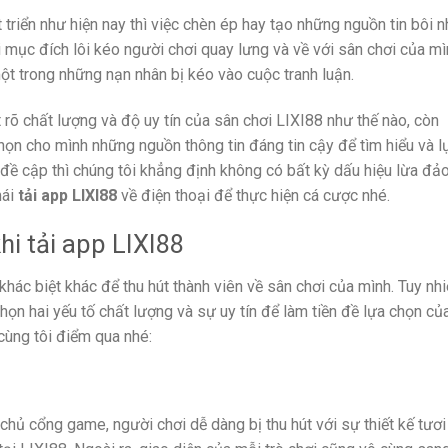
triển như hiện nay thì việc chèn ép hay tạo những nguồn tin bôi 
ới mục đích lôi kéo người chơi quay lưng và về với sân chơi của mì
ột trong những nạn nhân bị kéo vào cuộc tranh luận.
t rõ chất lượng và độ uy tín của sân chơi LIXI88 như thế nào, còn
họn cho mình những nguồn thông tin đáng tin cậy để tìm hiểu và l
đề cập thì chúng tôi khẳng định không có bất kỳ dấu hiệu lừa đả
mái
tải app LIXI88
về điện thoại để thực hiện cá cược nhé.
hi tải app LIXI88
hác biệt khác để thu hút thành viên về sân chơi của mình. Tuy nh
chọn hai yếu tố chất lượng và sự uy tín để làm tiền đề lựa chọn củ
 cùng tôi điểm qua nhé:
 chủ cổng game, người chơi dễ dàng bị thu hút với sự thiết kế tươi