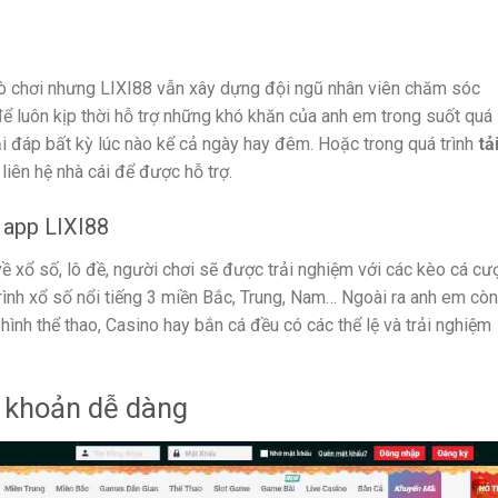
ò chơi nhưng LIXI88 vẫn xây dựng đội ngũ nhân viên chăm sóc
để luôn kịp thời hỗ trợ những khó khăn của anh em trong suốt quá
iải đáp bất kỳ lúc nào kể cả ngày hay đêm. Hoặc trong quá trình
tả
liên hệ nhà cái để được hỗ trợ.
i app
LIXI88
ề xổ số, lô đề, người chơi sẽ được trải nghiệm với các kèo cá cư
trình xổ số nổi tiếng 3 miền Bắc, Trung, Nam…
Ngoài ra anh em còn
ình thể thao, Casino hay bắn cá đều có các thể lệ và trải nghiệm
i khoản dễ dàng