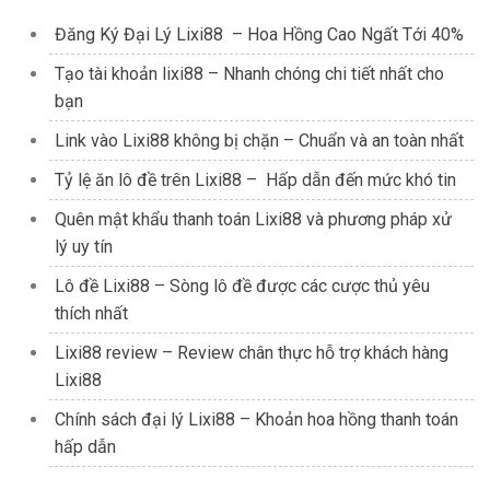
Đăng Ký Đại Lý Lixi88 – Hoa Hồng Cao Ngất Tới 40%
Tạo tài khoản lixi88 – Nhanh chóng chi tiết nhất cho
bạn
Link vào Lixi88 không bị chặn – Chuẩn và an toàn nhất
Tỷ lệ ăn lô đề trên Lixi88 – Hấp dẫn đến mức khó tin
Quên mật khẩu thanh toán Lixi88 và phương pháp xử
lý uy tín
Lô đề Lixi88 – Sòng lô đề được các cược thủ yêu
thích nhất
Lixi88 review – Review chân thực hỗ trợ khách hàng
Lixi88
Chính sách đại lý Lixi88 – Khoản hoa hồng thanh toán
hấp dẫn