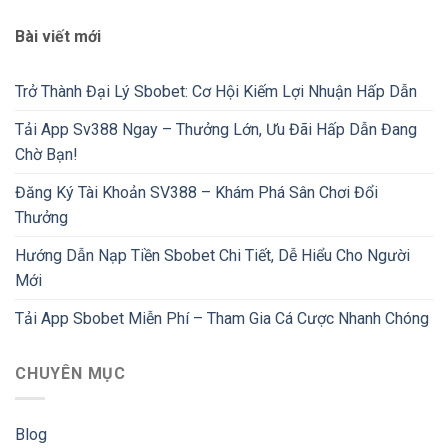
Bài viết mới
Trở Thành Đại Lý Sbobet: Cơ Hội Kiếm Lợi Nhuận Hấp Dẫn
Tải App Sv388 Ngay – Thưởng Lớn, Ưu Đãi Hấp Dẫn Đang
Chờ Bạn!
Đăng Ký Tài Khoản SV388 – Khám Phá Sân Chơi Đổi
Thưởng
Hướng Dẫn Nạp Tiền Sbobet Chi Tiết, Dễ Hiểu Cho Người
Mới
Tải App Sbobet Miễn Phí – Tham Gia Cá Cược Nhanh Chóng
CHUYÊN MỤC
Blog