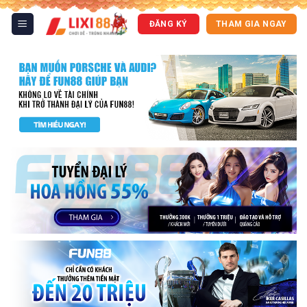
Skip
to
ĐĂNG KÝ
THAM GIA NGAY
content