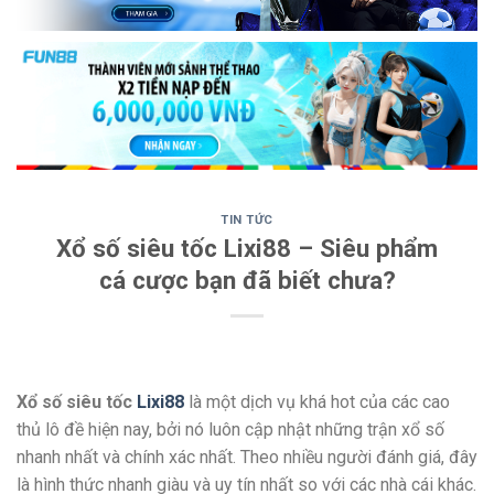
TIN TỨC
Xổ số siêu tốc Lixi88 – Siêu phẩm
cá cược bạn đã biết chưa?
Xổ số siêu tốc
Lixi88
là một dịch vụ khá hot của các cao
thủ lô đề hiện nay, bởi nó luôn cập nhật những trận xổ số
nhanh nhất và chính xác nhất. Theo nhiều người đánh giá, đây
là hình thức nhanh giàu và uy tín nhất so với các nhà cái khác.