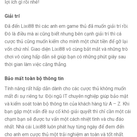
lợi ích gì rồi nhé!
Giải trí
Đã đến Lixi88 thì các anh em game thủ đã muốn giải trí rồi.
Đó là điều mà ai cũng biết nhưng bên cạnh giải trí thì cá
cược thủ cũng muốn kiếm cho mình một chút tiền để gỡ lại
vốn chứ nhỉ. Giao diện Lixi88 vô cùng bắt mắt và những trò
chơi vô cùng hấp dẫn sẽ giúp bạn có những phút giây sau
thời gian làm việc căng thẳng.
Bảo mất toàn bộ thông tin
Tính năng rất hấp dẫn dành cho các cược thủ không muốn
mất đi sự riêng tư. Đội ngũ IT chuyên nghiệp giúp bảo mật
và kiểm soát toàn bộ thông tin của khách hàng từ A – Z. Khi
bạn gặp một vấn đề sự cố khó giải quyết thì chỉ cần một cái
chạm bạn sẽ được tư vấn một cách nhiệt tình và chu đáo
nhất. Nhà cái Lixi88 luôn phát huy từng ngày để đem đến
cho anh em cược thủ một trải nghiệm an toàn và tốt nhất.