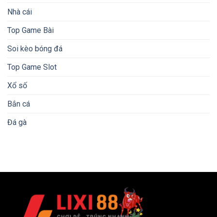
Nhà cái
Top Game Bài
Soi kèo bóng đá
Top Game Slot
Xổ số
Bắn cá
Đá gà