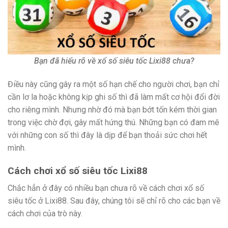
Bạn đã hiểu rõ về xổ số siêu tốc Lixi88 chưa?
Điều này cũng gây ra một số hạn chế cho người chơi, bạn chỉ
cần lơ la hoặc không kịp ghi số thì đã làm mất cơ hội đổi đời
cho riêng mình. Nhưng nhờ đó mà bạn bớt tốn kém thời gian
trong việc chờ đợi, gây mất hứng thú. Những bạn có đam mê
với những con số thì đây là dịp để bạn thoải sức chơi hết
mình.
Cách chơi xổ số siêu tốc Lixi88
Chắc hẳn ở đây có nhiều bạn chưa rõ về cách chơi xổ số
siêu tốc ở Lixi88. Sau đây, chúng tôi sẽ chỉ rõ cho các bạn về
cách chơi của trò này.