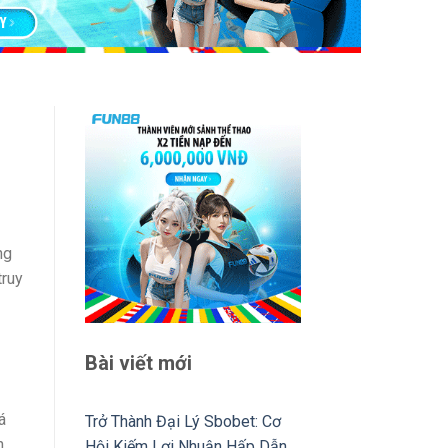
ng
truy
Bài viết mới
á
Trở Thành Đại Lý Sbobet: Cơ
h
Hội Kiếm Lợi Nhuận Hấp Dẫn