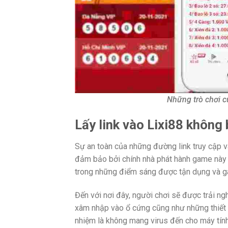
Những trò chơi 
Lấy link vào Lixi88 không b
Sự an toàn của những đường link truy cập 
đảm bảo bởi chính nhà phát hành game này 
trong những điểm sáng được tận dụng và gây
Đến với nơi đây, người chơi sẽ được trải ng
xâm nhập vào ổ cứng cũng như những thiết b
nhiệm là không mang virus đến cho máy tính