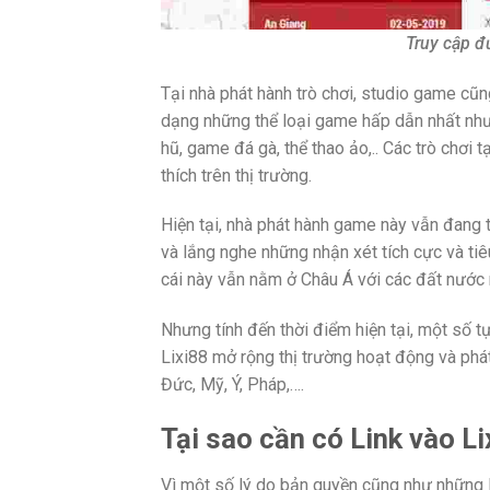
Truy cập đ
Tại nhà phát hành trò chơi, studio game cũn
dạng những thể loại game hấp dẫn nhất như:
hũ, game đá gà, thể thao ảo,.. Các trò chơi 
thích trên thị trường.
Hiện tại, nhà phát hành game này vẫn đang tr
và lắng nghe những nhận xét tích cực và tiê
cái này vẫn nằm ở Châu Á với các đất nước 
Nhưng tính đến thời điểm hiện tại, một số 
Lixi88 mở rộng thị trường hoạt động và phá
Đức, Mỹ, Ý, Pháp,….
Tại sao cần có Link vào L
Vì một số lý do bản quyền cũng như những l