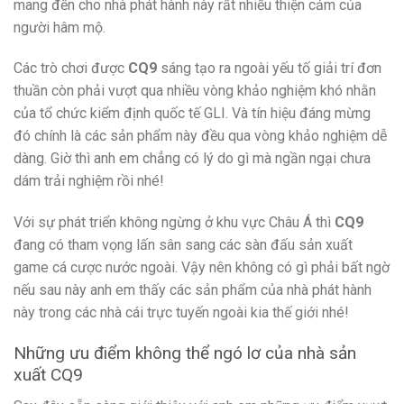
mang đến cho nhà phát hành này rất nhiều thiện cảm của
người hâm mộ.
Các trò chơi được
CQ9
sáng tạo ra ngoài yếu tố giải trí đơn
thuần còn phải vượt qua nhiều vòng khảo nghiệm khó nhằn
của tổ chức kiểm định quốc tế GLI. Và tín hiệu đáng mừng
đó chính là các sản phẩm này đều qua vòng khảo nghiệm dễ
dàng. Giờ thì anh em chẳng có lý do gì mà ngần ngại chưa
dám trải nghiệm rồi nhé!
Với sự phát triển không ngừng ở khu vực Châu Á thì
CQ9
đang có tham vọng lấn sân sang các sàn đấu sản xuất
game cá cược nước ngoài. Vậy nên không có gì phải bất ngờ
nếu sau này anh em thấy các sản phẩm của nhà phát hành
này trong các nhà cái trực tuyến ngoài kia thế giới nhé!
Những ưu điểm không thể ngó lơ của nhà sản
xuất CQ9