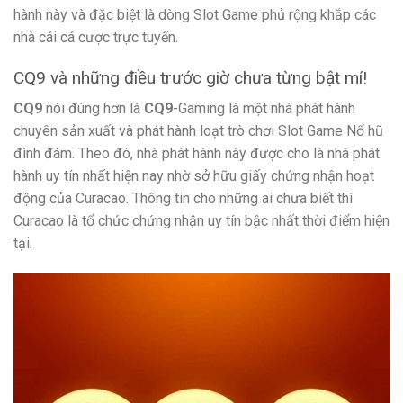
hành này và đặc biệt là dòng Slot Game phủ rộng khắp các
nhà cái cá cược trực tuyến.
CQ9 và những điều trước giờ chưa từng bật mí!
CQ9
nói đúng hơn là
CQ9
-Gaming là một nhà phát hành
chuyên sản xuất và phát hành loạt trò chơi Slot Game Nổ hũ
đình đám. Theo đó, nhà phát hành này được cho là nhà phát
hành uy tín nhất hiện nay nhờ sở hữu giấy chứng nhận hoạt
động của Curacao. Thông tin cho những ai chưa biết thì
Curacao là tổ chức chứng nhận uy tín bậc nhất thời điểm hiện
tại.