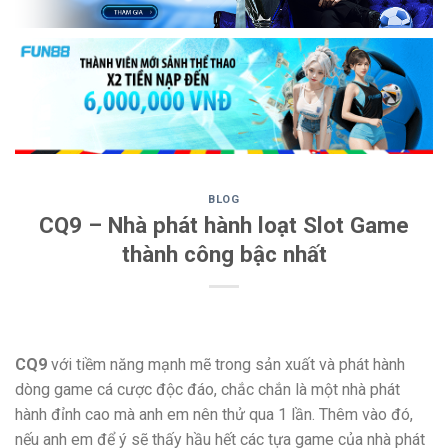
BLOG
CQ9 – Nhà phát hành loạt Slot Game
thành công bậc nhất
CQ9
với tiềm năng mạnh mẽ trong sản xuất và phát hành
dòng game cá cược độc đáo, chắc chắn là một nhà phát
hành đỉnh cao mà anh em nên thử qua 1 lần. Thêm vào đó,
nếu anh em để ý sẽ thấy hầu hết các tựa game của nhà phát