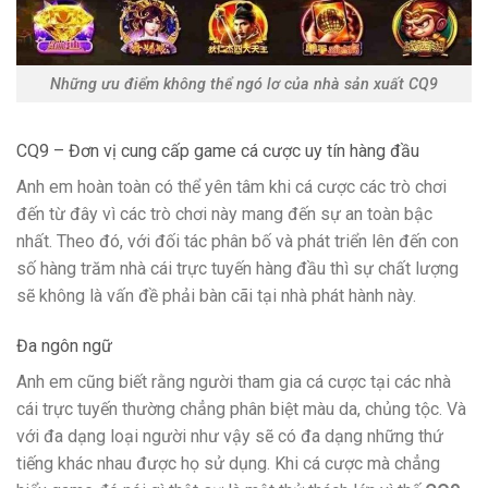
Những ưu điểm không thể ngó lơ của nhà sản xuất CQ9
CQ9 – Đơn vị cung cấp game cá cược uy tín hàng đầu
Anh em hoàn toàn có thể yên tâm khi cá cược các trò chơi
đến từ đây vì các trò chơi này mang đến sự an toàn bậc
nhất. Theo đó, với đối tác phân bố và phát triển lên đến con
số hàng trăm nhà cái trực tuyến hàng đầu thì sự chất lượng
sẽ không là vấn đề phải bàn cãi tại nhà phát hành này.
Đa ngôn ngữ
Anh em cũng biết rằng người tham gia cá cược tại các nhà
cái trực tuyến thường chẳng phân biệt màu da, chủng tộc. Và
với đa dạng loại người như vậy sẽ có đa dạng những thứ
tiếng khác nhau được họ sử dụng. Khi cá cược mà chẳng