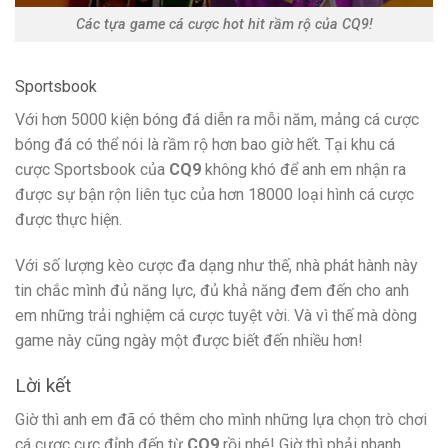
Các tựa game cá cược hot hit rầm rộ của CQ9!
Sportsbook
Với hơn 5000 kiện bóng đá diễn ra mỗi năm, mảng cá cược
bóng đá có thể nói là rầm rộ hơn bao giờ hết. Tại khu cá
cược Sportsbook của
CQ9
không khó để anh em nhận ra
được sự bận rộn liên tục của hơn 18000 loại hình cá cược
được thực hiện.
Với số lượng kèo cược đa dạng như thế, nhà phát hành này
tin chắc mình đủ năng lực, đủ khả năng đem đến cho anh
em những trải nghiệm cá cược tuyệt vời. Và vì thế mà dòng
game này cũng ngày một được biết đến nhiều hơn!
Lời kết
Giờ thì anh em đã có thêm cho mình những lựa chọn trò chơi
cá cược cực đỉnh đến từ
CQ9
rồi nhé! Giờ thì phải nhanh