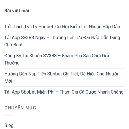
Bài viết mới
Trở Thành Đại Lý Sbobet: Cơ Hội Kiếm Lợi Nhuận Hấp Dẫn
Tải App Sv388 Ngay – Thưởng Lớn, Ưu Đãi Hấp Dẫn Đang
Chờ Bạn!
Đăng Ký Tài Khoản SV388 – Khám Phá Sân Chơi Đổi
Thưởng
Hướng Dẫn Nạp Tiền Sbobet Chi Tiết, Dễ Hiểu Cho Người
Mới
Tải App Sbobet Miễn Phí – Tham Gia Cá Cược Nhanh Chóng
CHUYÊN MỤC
Blog