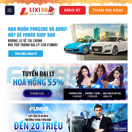
Skip
to
ĐĂNG KÝ
THAM GIA NGAY
content