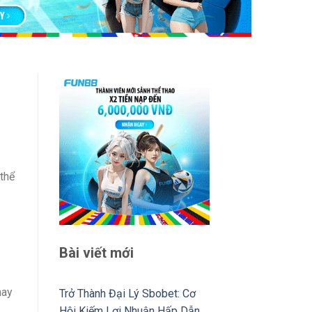
thể
Bài viết mới
hay
Trở Thành Đại Lý Sbobet: Cơ
Hội Kiếm Lợi Nhuận Hấp Dẫn