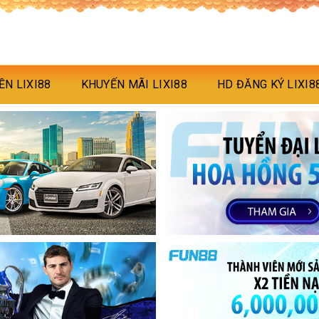
ỀN LIXI88
KHUYẾN MÃI LIXI88
HD ĐĂNG KÝ LIXI8