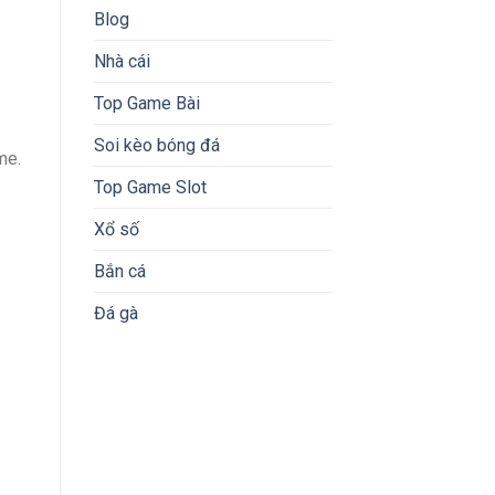
Blog
Nhà cái
Top Game Bài
Soi kèo bóng đá
me.
Top Game Slot
Xổ số
Bắn cá
Đá gà