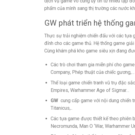
dịch vụ game vô cùng uy tín từ nhiều tập đo
phẩm của mình sang thị trường các nước kh
GW phát triển hệ thống g
Thực sự trải nghiệm chiến đấu với các tựa
đỉnh cho các game thủ. Hệ thống game giải t
Cùng khám phá kho game siêu xịn đang được
Các trò chơi tham gia miễn phí cho game 
Company, Phép thuật của chiếc gương,…
Thể loại game chiến tranh vũ trụ đặc sắc
Empires, Warhammer Age of Sigmar…
GW
cung cấp game với nội dung chiến tr
Titanicus,..
Các tựa game được thiết kế theo phiên 
Necromunda, Man O ‘War, Warhammer Un