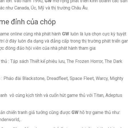
àn lớn.
Vào năm 1990,
GW
mở rộng phát triển kinh doanh các sản
ác như Canada, Úc, Mỹ và thị trường Châu Âu.
ame đỉnh của chóp
 game online cùng nhà phát hành
GW
luôn là lựa chọn cực kỳ tuyệt
rí ở đây luôn đa dạng và đẳng cấp trong thị trường phát triển ga
 đông đảo hội viên của nhà phát hành tham gia:
thủ : Tập sách Thiết kế phiêu lưu, The Frozen Horror, The Dark
 : Pháo đài Blackstone, Dreadfleet, Space Fleet, Warcy, Mighty
anh vô cùng kịch tính và cuốn hút game thủ với Titan, Adeptus
bản chiến tranh giả tưởng cũng được
GW
hỗ trợ game thủ như:
derworld,..