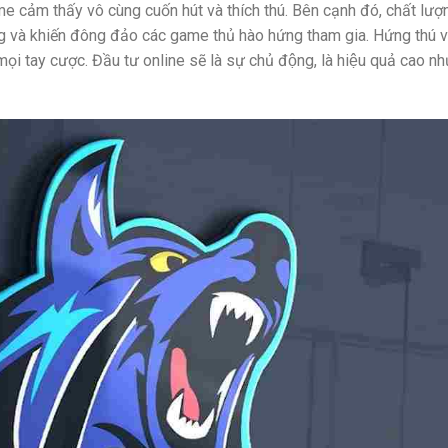
me cảm thấy vô cùng cuốn hút và thích thú. Bên cạnh đó, chất lượ
và khiến đông đảo các game thủ hào hứng tham gia. Hứng thú vơ
 mọi tay cược. Đầu tư online sẽ là sự chủ động, là hiệu quả cao n