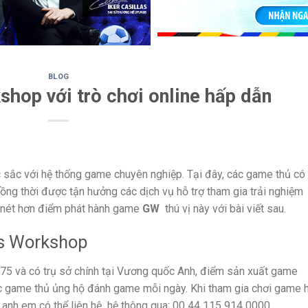
BLOG
p với trò chơi online hấp dẫn
c sắc với hệ thống game chuyên nghiệp. Tại đây, các game thủ có 
ng thời được tận hưởng các dịch vụ hỗ trợ tham gia trải nghiệm
õ nét hơn điểm phát hành game
GW
thú vị này với bài viết sau.
es Workshop
5 và có trụ sở chính tại Vương quốc Anh, điểm sản xuất game
 game thủ ủng hộ đánh game mỗi ngày. Khi tham gia chơi game 
, anh em có thể liên hệ hệ thông qua:
00 44 115 914 0000.