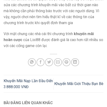
sửa các chương trình khuyến mãi vào bất cứ thời gian nào
mà không cần phải thông báo trước với các người dùng. Vì
vậy, người chơi nên tìm hiểu thật kĩ về các thông tin của
chương trình trước khi quyết định tham gia
Với mặt chung các nhà cái thì chương trình
khuyến mãi
hoàn cược
của Lixi88 được đánh giá là cao hơn rất nhiều so
với các cổng game còn lại.
Khuyến Mãi Nạp Lần Đầu Đến
Khuyến Mãi Giới Thiệu Bạn Bè
3.888.000 VNĐ
BÀI ĐĂNG LIÊN QUAN KHÁC