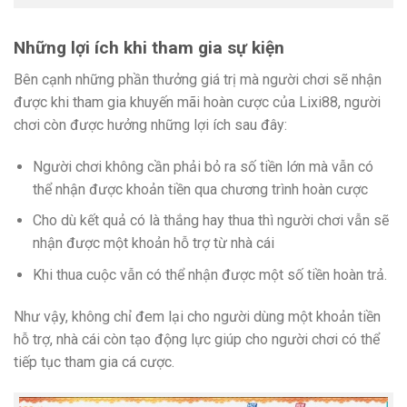
Những lợi ích khi tham gia sự kiện
Bên cạnh những phần thưởng giá trị mà người chơi sẽ nhận
được khi tham gia khuyến mãi hoàn cược của Lixi88, người
chơi còn được hưởng những lợi ích sau đây:
Người chơi không cần phải bỏ ra số tiền lớn mà vẫn có
thể nhận được khoản tiền qua chương trình hoàn cược
Cho dù kết quả có là thắng hay thua thì người chơi vẫn sẽ
nhận được một khoản hỗ trợ từ nhà cái
Khi thua cuộc vẫn có thể nhận được một số tiền hoàn trả.
Như vậy, không chỉ đem lại cho người dùng một khoản tiền
hỗ trợ, nhà cái còn tạo động lực giúp cho người chơi có thể
tiếp tục tham gia cá cược.