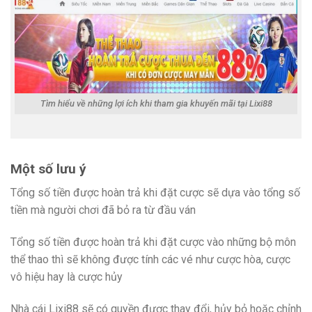
Tìm hiểu về những lợi ích khi tham gia khuyến mãi tại Lixi88
Một số lưu ý
Tổng số tiền được hoàn trả khi đặt cược sẽ dựa vào tổng số
tiền mà người chơi đã bỏ ra từ đầu ván
Tổng số tiền được hoàn trả khi đặt cược vào những bộ môn
thể thao thì sẽ không được tính các vé như cược hòa, cược
vô hiệu hay là cược hủy
Nhà cái Lixi88 sẽ có quyền được thay đổi, hủy bỏ hoặc chỉnh