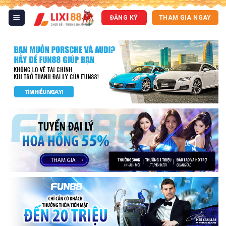
Skip
to
ĐĂNG KÝ
THAM GIA NGAY
content