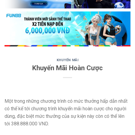
KHUYẾN MÃI
Khuyến Mãi Hoàn Cược
Một trong những chương trình có mức thưởng hấp dẫn nhất
có thể kể tới chương trình khuyến mãi hoàn cược cho người
dùng, đặc biệt mức thưởng của sự kiện này còn có thể lên
tới 388.888.000 VND.