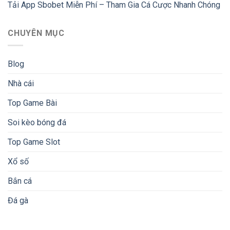
Tải App Sbobet Miễn Phí – Tham Gia Cá Cược Nhanh Chóng
CHUYÊN MỤC
Blog
Nhà cái
Top Game Bài
Soi kèo bóng đá
Top Game Slot
Xổ số
Bắn cá
Đá gà