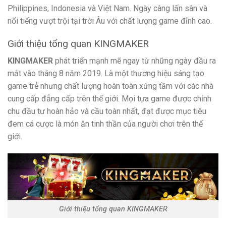
Philippines, Indonesia và Việt Nam. Ngày càng lấn sân và
nổi tiếng vượt trội tại trời Âu với chất lượng game đỉnh cao.
Giới thiệu tổng quan KINGMAKER
KINGMAKER
phát triển mạnh mẽ ngay từ những ngày đầu ra
mắt vào tháng 8 năm 2019. Là một thương hiệu sáng tạo
game trẻ nhưng chất lượng hoàn toàn xứng tầm với các nhà
cung cấp đẳng cấp trên thế giới. Mọi tựa game được chỉnh
chu đầu tư hoàn hảo và cầu toàn nhất, đạt được mục tiêu
đem cá cược là món ăn tinh thần của người chơi trên thế
giới.
Giới thiệu tổng quan KINGMAKER