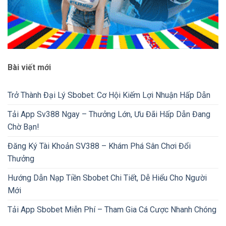
Bài viết mới
Trở Thành Đại Lý Sbobet: Cơ Hội Kiếm Lợi Nhuận Hấp Dẫn
Tải App Sv388 Ngay – Thưởng Lớn, Ưu Đãi Hấp Dẫn Đang
Chờ Bạn!
Đăng Ký Tài Khoản SV388 – Khám Phá Sân Chơi Đổi
Thưởng
Hướng Dẫn Nạp Tiền Sbobet Chi Tiết, Dễ Hiểu Cho Người
Mới
Tải App Sbobet Miễn Phí – Tham Gia Cá Cược Nhanh Chóng