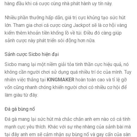
hàng đầu khi cá cược cùng nhà phát hành uy tín này.
Nhiều phần thưởng hấp dẫn, giá trị cực khủng tạo sức hút
lớn. Tham gia chơi cá cược cùng Jackpot sẽ là cơ hội vàng
kiếm thêm khoản tiền khổng lồ về túi. Điều đó càng giúp
sảnh cược này phát triển sôi động hơn nữa.
Sảnh cược Sicbo hiện đại
Sicbo mang lại một niềm giải tỏa tinh thần cực hiệu quả, nó
không cần người chơi sử dụng quá nhiều trí óc của mình. Tuy
nhiên việc thắng tại
KINGMAKER
hoàn toàn cao và tỉ lệ gỡ
vốn cũng nhanh chóng khiến người chơi có nhiều cơ hội để
làm giàu từ đây.
Đá gà bùng nổ
Đá gà mang lại sức hút mà chắc chắn anh em nào có cá tính
mạnh cực yêu thích. Khác với sự nhẹ nhàng của sảnh bài mà
tại đây anh em sẽ cảm nhận sự bùng nổ và gay cấn của sàn