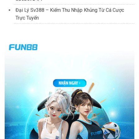
Đại Lý Sv388 – Kiếm Thu Nhập Khủng Từ Cá Cược
Trực Tuyến