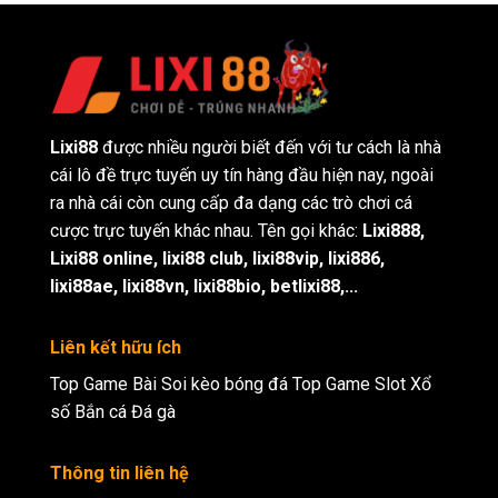
Lixi88
được nhiều người biết đến với tư cách là nhà
cái lô đề trực tuyến uy tín hàng đầu hiện nay, ngoài
ra nhà cái còn cung cấp đa dạng các trò chơi cá
cược trực tuyến khác nhau.
Tên gọi khác:
Lixi888,
Lixi88 online, lixi88 club, lixi88vip, lixi886,
lixi88ae, lixi88vn, lixi88bio, betlixi88,...
Liên kết hữu ích
Top Game Bài
Soi kèo bóng đá
Top Game Slot
Xổ
số
Bắn cá
Đá gà
Thông tin liên hệ