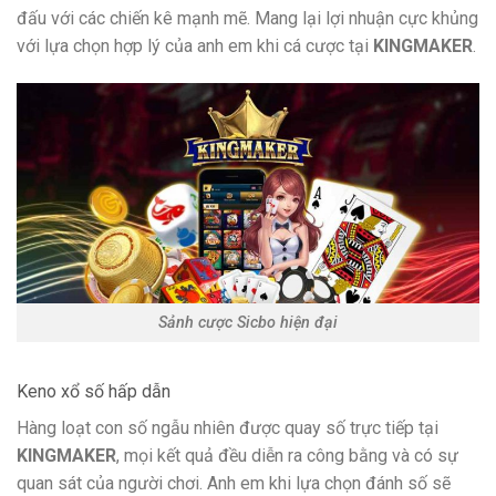
đấu với các chiến kê mạnh mẽ. Mang lại lợi nhuận cực khủng
với lựa chọn hợp lý của anh em khi cá cược tại
KINGMAKER
.
Sảnh cược Sicbo hiện đại
Keno xổ số hấp dẫn
Hàng loạt con số ngẫu nhiên được quay số trực tiếp tại
KINGMAKER
, mọi kết quả đều diễn ra công bằng và có sự
quan sát của người chơi. Anh em khi lựa chọn đánh số sẽ