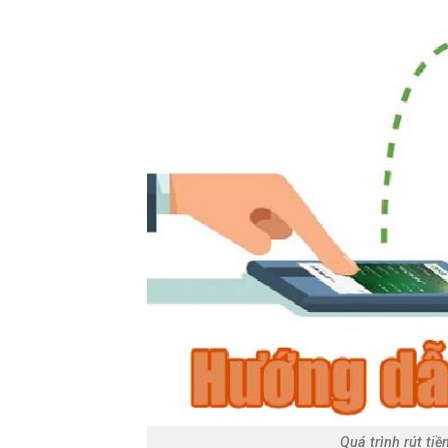
Quá trình rút tiề