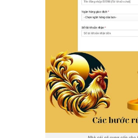
Nhà cái sẽ cung cấp cho 