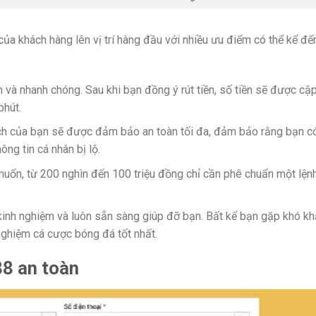
 của khách hàng lên vị trí hàng đầu với nhiều ưu điểm có thể kể đế
àn và nhanh chóng. Sau khi bạn đồng ý rút tiền, số tiền sẽ được cậ
phút.
dịch của bạn sẽ được đảm bảo an toàn tối đa, đảm bảo rằng bạn c
ông tin cá nhân bị lộ.
 muốn, từ 200 nghìn đến 100 triệu đồng chỉ cần phê chuẩn một lện
kinh nghiệm và luôn sẵn sàng giúp đỡ bạn. Bất kể bạn gặp khó k
nghiệm cá cược bóng đá tốt nhất.
88 an toàn