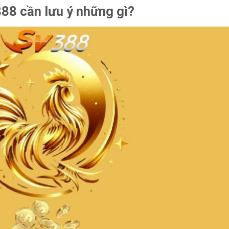
388 cần lưu ý những gì?