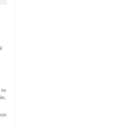
Để
y
tin
ền,
được