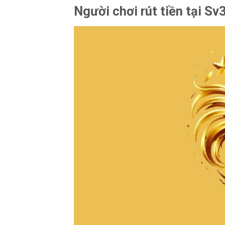
Người chơi rút tiền tại Sv