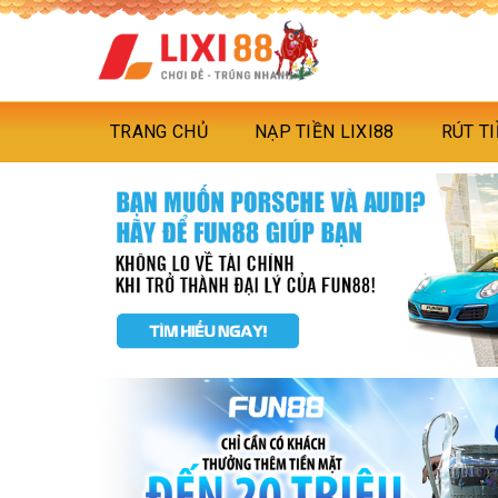
Skip
to
content
TRANG CHỦ
NẠP TIỀN LIXI88
RÚT TI