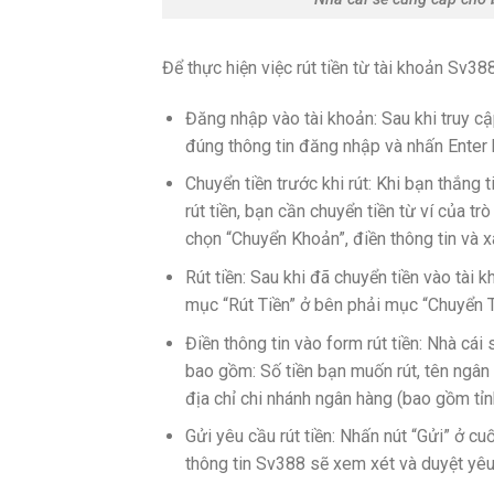
Để thực hiện việc rút tiền từ tài khoản Sv38
Đăng nhập vào tài khoản: Sau khi truy cậ
đúng thông tin đăng nhập và nhấn Enter
Chuyển tiền trước khi rút: Khi bạn thắng 
rút tiền, bạn cần chuyển tiền từ ví của t
chọn “Chuyển Khoản”, điền thông tin và x
Rút tiền: Sau khi đã chuyển tiền vào tài 
mục “Rút Tiền” ở bên phải mục “Chuyển Tiề
Điền thông tin vào form rút tiền: Nhà cá
bao gồm: Số tiền bạn muốn rút, tên ngân h
địa chỉ chi nhánh ngân hàng (bao gồm tỉ
Gửi yêu cầu rút tiền: Nhấn nút “Gửi” ở cu
thông tin Sv388 sẽ xem xét và duyệt yêu 