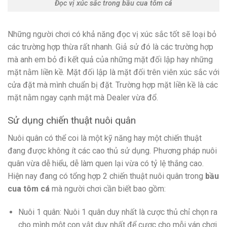
Đọc vị xúc sắc trong bầu cua tôm cá
Những người chơi có khả năng đọc vị xúc sắc tốt sẽ loại bỏ
các trường hợp thừa rất nhanh. Giả sử đó là các trường hợp
mà anh em bỏ đi kết quả của những mặt đối lập hay những
mặt nằm liền kề. Mặt đối lập là mặt đối trên viên xúc sắc với
cửa đặt mà mình chuẩn bị đặt. Trường hợp mặt liền kề là các
mặt nằm ngay cạnh mặt mà Dealer vừa đổ.
Sử dụng chiến thuật nuôi quân
Nuôi quân có thể coi là một kỹ năng hay một chiến thuật
đang được không ít các cao thủ sử dụng. Phương pháp nuôi
quân vừa dễ hiểu, dễ làm quen lại vừa có tỷ lệ thắng cao.
Hiện nay đang có tổng hợp 2 chiến thuật nuôi quân trong
bầu
cua tôm cá
mà người chơi cần biết bao gồm:
Nuôi 1 quân: Nuôi 1 quân duy nhất là cược thủ chỉ chọn ra
cho mình một con vật duy nhất để cược cho mỗi ván chơi.