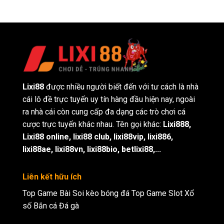
Lixi88
được nhiều người biết đến với tư cách là nhà
cái lô đề trực tuyến uy tín hàng đầu hiện nay, ngoài
ra nhà cái còn cung cấp đa dạng các trò chơi cá
cược trực tuyến khác nhau.
Tên gọi khác:
Lixi888,
Lixi88 online, lixi88 club, lixi88vip, lixi886,
lixi88ae, lixi88vn, lixi88bio, betlixi88,...
Liên kết hữu ích
Top Game Bài
Soi kèo bóng đá
Top Game Slot
Xổ
số
Bắn cá
Đá gà