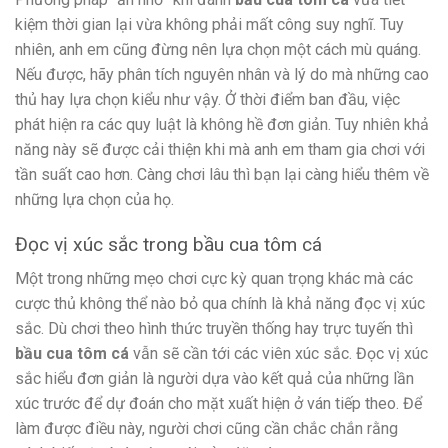
kiệm thời gian lại vừa không phải mất công suy nghĩ. Tuy
nhiên, anh em cũng đừng nên lựa chọn một cách mù quáng.
Nếu được, hãy phân tích nguyên nhân và lý do mà những cao
thủ hay lựa chọn kiểu như vậy. Ở thời điểm ban đầu, việc
phát hiện ra các quy luật là không hề đơn giản. Tuy nhiên khả
năng này sẽ được cải thiện khi mà anh em tham gia chơi với
tần suất cao hơn. Càng chơi lâu thì bạn lại càng hiểu thêm về
những lựa chọn của họ.
Đọc vị xúc sắc trong bầu cua tôm cá
Một trong những mẹo chơi cực kỳ quan trọng khác mà các
cược thủ không thể nào bỏ qua chính là khả năng đọc vị xúc
sắc. Dù chơi theo hình thức truyền thống hay trực tuyến thì
bầu cua tôm cá
vẫn sẽ cần tới các viên xúc sắc. Đọc vị xúc
sắc hiểu đơn giản là người dựa vào kết quả của những lần
xúc trước để dự đoán cho mặt xuất hiện ở ván tiếp theo. Để
làm được điều này, người chơi cũng cần chắc chắn rằng