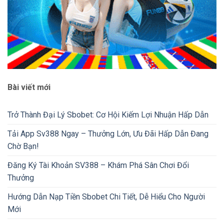
Bài viết mới
Trở Thành Đại Lý Sbobet: Cơ Hội Kiếm Lợi Nhuận Hấp Dẫn
Tải App Sv388 Ngay – Thưởng Lớn, Ưu Đãi Hấp Dẫn Đang
Chờ Bạn!
Đăng Ký Tài Khoản SV388 – Khám Phá Sân Chơi Đổi
Thưởng
Hướng Dẫn Nạp Tiền Sbobet Chi Tiết, Dễ Hiểu Cho Người
Mới