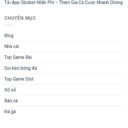
Tải App Sbobet Miễn Phí – Tham Gia Cá Cược Nhanh Chóng
CHUYÊN MỤC
Blog
Nhà cái
Top Game Bài
Soi kèo bóng đá
Top Game Slot
Xổ số
Bắn cá
Đá gà