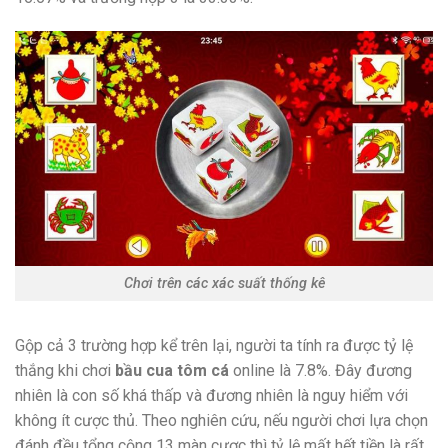
Chơi trên các xác suất thống kê
Gộp cả 3 trường hợp kể trên lại, người ta tính ra được tỷ lệ
thắng khi chơi
bầu cua tôm cá
online là 7.8%. Đây đương
nhiên là con số khá thấp và đương nhiên là nguy hiểm với
không ít cược thủ. Theo nghiên cứu, nếu người chơi lựa chọn
đánh đều tổng cộng 13 màn cược thì tỷ lệ mất hết tiền là rất