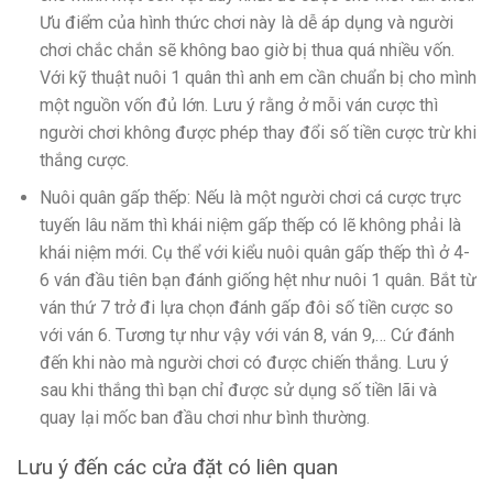
Ưu điểm của hình thức chơi này là dễ áp dụng và người
chơi chắc chắn sẽ không bao giờ bị thua quá nhiều vốn.
Với kỹ thuật nuôi 1 quân thì anh em cần chuẩn bị cho mình
một nguồn vốn đủ lớn. Lưu ý rằng ở mỗi ván cược thì
người chơi không được phép thay đổi số tiền cược trừ khi
thắng cược.
Nuôi quân gấp thếp: Nếu là một người chơi cá cược trực
tuyến lâu năm thì khái niệm gấp thếp có lẽ không phải là
khái niệm mới. Cụ thể với kiểu nuôi quân gấp thếp thì ở 4-
6 ván đầu tiên bạn đánh giống hệt như nuôi 1 quân. Bắt từ
ván thứ 7 trở đi lựa chọn đánh gấp đôi số tiền cược so
với ván 6. Tương tự như vậy với ván 8, ván 9,… Cứ đánh
đến khi nào mà người chơi có được chiến thắng. Lưu ý
sau khi thắng thì bạn chỉ được sử dụng số tiền lãi và
quay lại mốc ban đầu chơi như bình thường.
Lưu ý đến các cửa đặt có liên quan