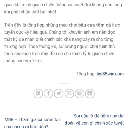
quan khi mình giành chiến thắng và tuyệt đối không nản lòng
khi phải nhận thất bại nhé!
Trên đây là tổng hợp những mẹo chơi
bầu cua tôm cá
trực
tuyến cực kỳ hiệu quả. Chúng tôi khuyên anh em nên đọc
thật kỹ để nhận biết chính xác khả năng xảy ra cho từng
trường hợp. Theo thống kê, số lượng người chơi tuân thủ
theo các mẹo trên đây đều có cho mình tỷ lệ giành chiến
thắng cao vượt trội.
Tổng hợp:
lixi88win.com
Soi cầu lô đề hôm nay dự
M88 – Tham gia cá cược tại
đoán về con gì chính xác tuyệt
nhà cái có gì hấp dẫn?