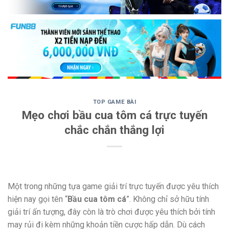
TOP GAME BÀI
Mẹo chơi bầu cua tôm cá trực tuyến
chắc chắn thắng lợi
Một trong những tựa game giải trí trực tuyến được yêu thích
hiện nay gọi tên “
Bầu cua tôm cá
”. Không chỉ sở hữu tính
giải trí ấn tượng, đây còn là trò chơi được yêu thích bởi tính
may rủi đi kèm những khoản tiền cược hấp dẫn. Dù cách