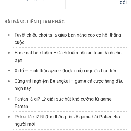
đối
BÀI ĐĂNG LIÊN QUAN KHÁC
Tuyệt chiêu chơi tá lả giúp bạn nâng cao cơ hội thắng
cuộc
Baccarat bảo hiểm – Cách kiếm tiền an toàn dành cho
bạn
Xì tố – Hình thức game được nhiều người chọn lựa
Cùng trải nghiệm Belangkai – game cá cược hàng đầu
hiện nay
Fantan là gì? Lý giải sức hút khó cưỡng từ game
Fantan
Poker là gì? Những thông tin về game bài Poker cho
người mới