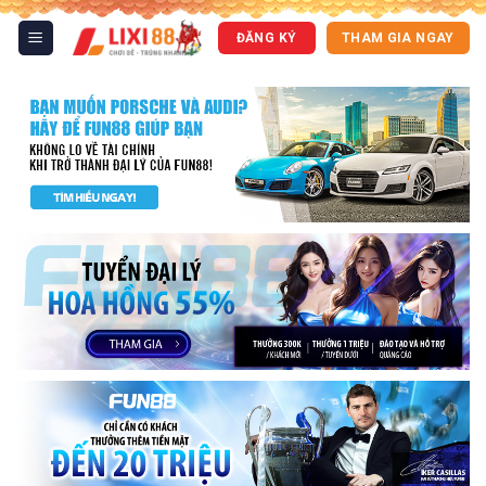
Skip
to
ĐĂNG KÝ
THAM GIA NGAY
content