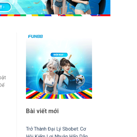
bật
Để
Bài viết mới
Trở Thành Đại Lý Sbobet: Cơ
Hội Kiếm Lợi Nhuận Hấp Dẫn