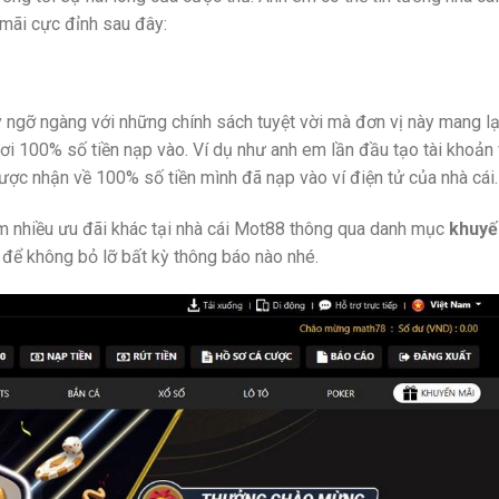
 mãi cực đỉnh sau đây:
ngỡ ngàng với những chính sách tuyệt vời mà đơn vị này mang lạ
hơi 100% số tiền nạp vào. Ví dụ như anh em lần đầu tạo tài khoản
được nhận về 100% số tiền mình đã nạp vào ví điện tử của nhà cái
êm nhiều ưu đãi khác tại nhà cái Mot88 thông qua danh mục
khuyế
t để không bỏ lỡ bất kỳ thông báo nào nhé.