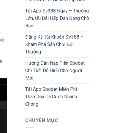
Tải App Sv388 Ngay – Thưởng
Lớn, Ưu Đãi Hấp Dẫn Đang Chờ
Bạn!
i.
Đăng Ký Tài Khoản SV388 –
 và
Khám Phá Sân Chơi Đổi
.
Thưởng
n
Hướng Dẫn Nạp Tiền Sbobet
Chi Tiết, Dễ Hiểu Cho Người
Mới
Tải App Sbobet Miễn Phí –
Tham Gia Cá Cược Nhanh
Chóng
CHUYÊN MỤC