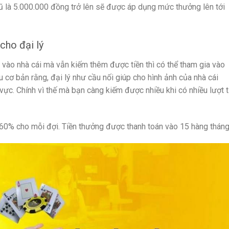
 là 5.000.000 đồng trở lên sẽ được áp dụng mức thưởng lên tới
cho đại lý
vào nhà cái mà vẫn kiếm thêm được tiền thì có thể tham gia vào
ểu cơ bản rằng, đại lý như cầu nối giúp cho hình ảnh của nhà cái
vực. Chính vì thế mà bạn càng kiếm được nhiều khi có nhiều lượt 
tới 60% cho mỗi đợi. Tiền thưởng được thanh toán vào 15 hàng thán