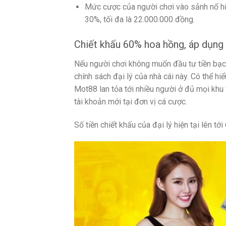
Mức cược của người chơi vào sảnh nổ hũ
30%, tối đa là 22.000.000 đồng.
Chiết khấu 60% hoa hồng, áp dụng 
Nếu người chơi không muốn đầu tư tiền bạc 
chính sách đại lý của nhà cái này. Có thể hi
Mot88 lan tỏa tới nhiều người ở đủ mọi khu 
tài khoản mới tại đơn vị cá cược.
Số tiền chiết khấu của đại lý hiện tại lên 