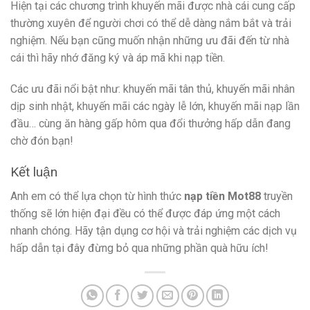
Hiện tại các chương trình khuyến mãi được nhà cái cung cấp
thường xuyên để người chơi có thể dễ dàng nắm bắt và trải
nghiệm. Nếu bạn cũng muốn nhận những ưu đãi đến từ nhà
cái thì hãy nhớ đăng ký và áp mã khi nạp tiền.
Các ưu đãi nổi bật như: khuyến mãi tân thủ, khuyến mãi nhân
dịp sinh nhật, khuyến mãi các ngày lễ lớn, khuyến mãi nạp lần
đầu… cùng ăn hàng gấp hôm qua đổi thưởng hấp dẫn đang
chờ đón bạn!
Kết luận
Anh em có thể lựa chọn từ hình thức
nạp tiền Mot88
truyền
thống sẽ lớn hiện đại đều có thể được đáp ứng một cách
nhanh chóng. Hãy tận dụng cơ hội và trải nghiệm các dịch vụ
hấp dẫn tại đây đừng bỏ qua những phần quà hữu ích!