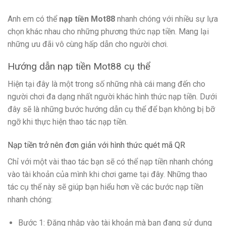
Anh em có thể
nạp tiền Mot88
nhanh chóng với nhiều sự lựa
chọn khác nhau cho những phương thức nạp tiền. Mang lại
những ưu đãi vô cùng hấp dẫn cho người chơi.
Hướng dẫn nạp tiền Mot88 cụ thể
Hiện tại đây là một trong số những nhà cái mang đến cho
người chơi đa dạng nhất người khác hình thức nạp tiền. Dưới
đây sẽ là những bước hướng dẫn cụ thể để bạn không bị bỡ
ngỡ khi thực hiện thao tác nạp tiền.
Nạp tiền trở nên đơn giản với hình thức quét mã QR
Chỉ với một vài thao tác bạn sẽ có thể nạp tiền nhanh chóng
vào tài khoản của mình khi chơi game tại đây. Những thao
tác cụ thể này sẽ giúp bạn hiểu hơn về các bước nạp tiền
nhanh chóng:
Bước 1: Đăng nhập vào tài khoản mà bạn đang sử dụng