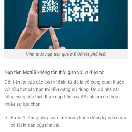
Hình thức nạp tiền qua mã QR rất phổ biến
Nạp tiền Mot88 không tốn thời gian với ví điện tử
Đội tiện lợi của các loại ví điện tử đã là vô cùng quen thuộc
với hầu hết các bạn trẻ đều đang sử dụng. Do đó nhà cái
cũng cung cấp hình thức nạp tiền này để anh em có thêm
nhiều sự lựa chọn:
Bước 1: Đăng nhập vào tài khoản hoặc đăng ký nếu chưa
có tài khoản của nhà cái.