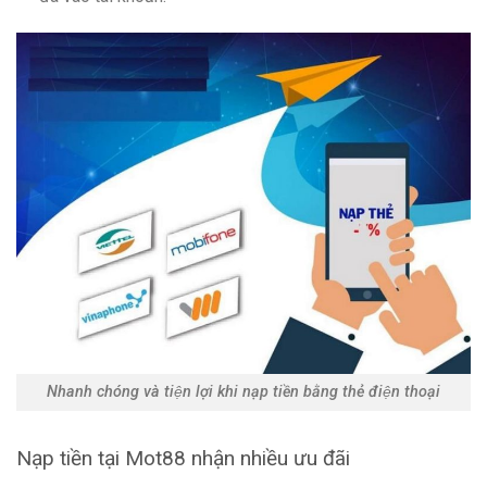
Nhanh chóng và tiện lợi khi nạp tiền bằng thẻ điện thoại
Nạp tiền tại Mot88 nhận nhiều ưu đãi