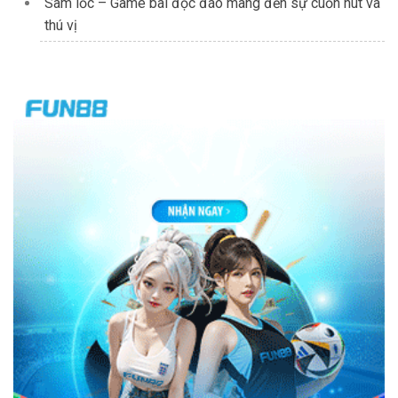
Sâm lốc – Game bài độc đáo mang đến sự cuốn hút và
thú vị