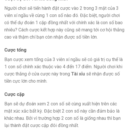
Người chơi sẽ tiến hành đặt cược vào 2 trong 3 mặt của 3
viên xí ngầu về cùng 1 con số nào đó. Đặc biệt, người chơi
có thể dự đoán 1 cặp đồng nhất với chính xác là con số bao
nhiêu? Cách cược kết hợp này cũng sẽ mang tới cơ hội thắng
cao và thậm chí bạn còn nhận được số tiền lớn.
Cược tổng
Bạn cược xem tổng của 3 viên xí ngầu sẽ có giá trị cụ thể là
1 con số chính xác thuộc vào 4 đến 17 điểm. Người chơi khi
cược thắng ở cửa cược này trong
Tài xỉu
sẽ nhận được số
tiền cực lớn cho mình.
Cược cặp
Bạn sẽ dự đoán xem 2 con số sẽ cùng xuất hiện trên các
mặt xúc xắc bất kỳ. Đặc biệt 2 con số này cần đảm bảo là
khác nhau. Bởi vì trường hợp 2 con số là giống nhau thì bạn
lại thành đặt cược cặp đôi đồng nhất.