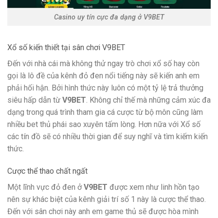
Casino uy tín cực đa dạng ở V9BET
Xổ số kiến thiết tại sân chơi V9BET
Đến với nhà cái mà không thử ngay trò chơi xổ số hay còn
gọi là lô đề của kênh đỏ đen nổi tiếng này sẽ kiến anh em
phải hối hận. Bởi hình thức này luôn có một tỷ lệ trả thưởng
siêu hấp dẫn từ
V9BET
. Không chỉ thế mà những cảm xúc đa
dạng trong quá trình tham gia cá cược từ bộ môn cũng làm
nhiều bet thủ phái sao xuyên tấm lòng. Hơn nữa với Xổ số
các tín đồ sẽ có nhiều thời gian để suy nghĩ và tìm kiếm kiến
thức.
Cược thể thao chất ngất
Một lĩnh vực đỏ đen ở
V9BET
được xem như linh hồn tạo
nên sự khác biệt của kênh giải trí số 1 này là cược thể thao.
Đến với sân chơi này anh em game thủ sẽ được hòa mình