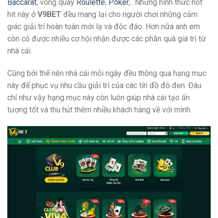
Baccarat
, vòng quay
Roulette
,
Poker
,…Những hình thức hot
hit này ở
V9BET
đều mang lại cho người chơi những cảm
giác giải trí hoàn toàn mới lạ và độc đáo. Hơn nữa anh em
còn có được nhiều cơ hội nhận được các phần quà giá trị từ
nhà cái.
Cũng bởi thế nên nhà cái mỗi ngày đều thông qua hạng mục
này để phục vụ nhu cầu giải trí của các tín đồ đỏ đen. Đâu
chỉ như vậy hạng mục này còn luôn giúp nhà cái tạo ấn
tượng tốt và thu hút thêm nhiều khách hàng về với mình.