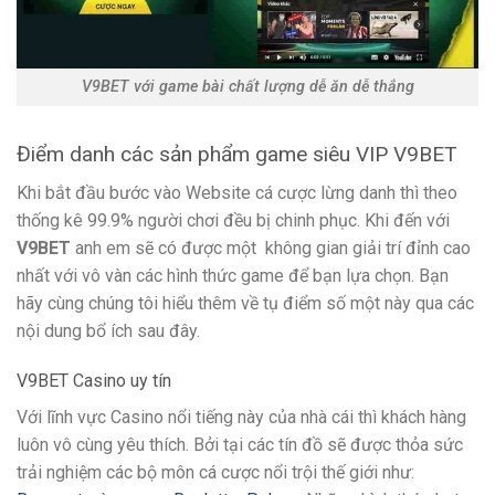
V9BET với game bài chất lượng dễ ăn dễ thắng
Điểm danh các sản phẩm game siêu VIP V9BET
Khi bắt đầu bước vào Website cá cược lừng danh thì theo
thống kê 99.9% người chơi đều bị chinh phục. Khi đến với
V9BET
anh em sẽ có được một không gian giải trí đỉnh cao
nhất với vô vàn các hình thức game để bạn lựa chọn. Bạn
hãy cùng chúng tôi hiểu thêm về tụ điểm số một này qua các
nội dung bổ ích sau đây.
V9BET Casino uy tín
Với lĩnh vực Casino nổi tiếng này của nhà cái thì khách hàng
luôn vô cùng yêu thích. Bởi tại các tín đồ sẽ được thỏa sức
trải nghiệm các bộ môn cá cược nổi trội thế giới như: