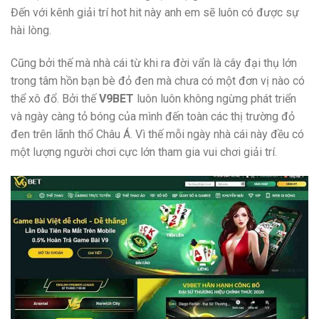
Đến với kênh giải trí hot hit này anh em sẽ luôn có được sự
hài lòng.
Cũng bởi thế mà nhà cái từ khi ra đời vẩn là cây đại thụ lớn
trong tâm hồn bạn bè đỏ đen mà chưa có một đơn vị nào có
thể xô đổ. Bởi thế
V9BET
luôn luôn không ngừng phát triển
và ngày càng tỏ bóng của mình đến toàn các thị trường đỏ
đen trên lãnh thổ Châu Á. Vì thế mỗi ngày nhà cái này đều có
một lượng người chơi cực lớn tham gia vui chơi giải trí.