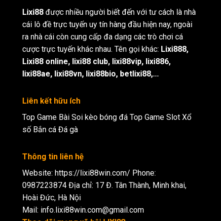
Lixi88
được nhiều người biết đến với tư cách là nhà
cái lô đề trực tuyến uy tín hàng đầu hiện nay, ngoài
ra nhà cái còn cung cấp đa dạng các trò chơi cá
cược trực tuyến khác nhau.
Tên gọi khác:
Lixi888,
Lixi88 online, lixi88 club, lixi88vip, lixi886,
lixi88ae, lixi88vn, lixi88bio, betlixi88,...
Liên kết hữu ích
Top Game Bài
Soi kèo bóng đá
Top Game Slot
Xổ
số
Bắn cá
Đá gà
Thông tin liên hệ
Website:
https://lixi88win.com/
Phone:
0987223874
Địa chỉ: 17 Đ. Tân Thành, Minh khai,
Hoài Đức, Hà Nội
Mail:
info.lixi88win.com@gmail.com