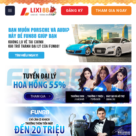
Skip
to
ĐĂNG KÝ
THAM GIA NGAY
content