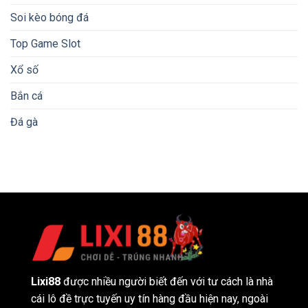
Soi kèo bóng đá
Top Game Slot
Xổ số
Bắn cá
Đá gà
Lixi88
được nhiều người biết đến với tư cách là nhà
cái lô đề trực tuyến uy tín hàng đầu hiện nay, ngoài