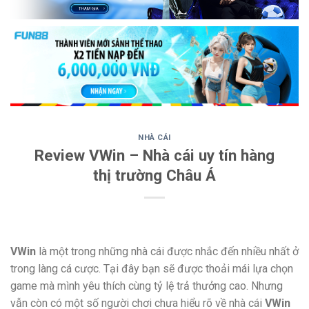
NHÀ CÁI
Review VWin – Nhà cái uy tín hàng
thị trường Châu Á
VWin
là một trong những nhà cái được nhắc đến nhiều nhất ở
trong làng cá cược. Tại đây bạn sẽ được thoải mái lựa chọn
game mà mình yêu thích cùng tỷ lệ trả thưởng cao. Nhưng
vẫn còn có một số người chơi chưa hiểu rõ về nhà cái
VWin