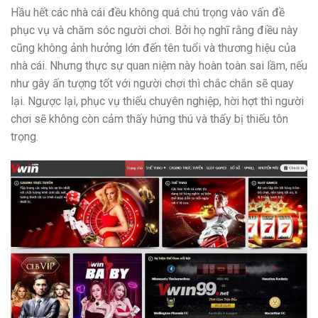
Hầu hết các nhà cái đều không quá chú trọng vào vấn đề
phục vụ và chăm sóc người chơi. Bởi họ nghĩ rằng điều này
cũng không ảnh hưởng lớn đến tên tuổi và thương hiệu của
nhà cái. Nhưng thực sự quan niệm này hoàn toàn sai lầm, nếu
như gây ấn tượng tốt với người chơi thì chắc chắn sẽ quay
lại. Ngược lại, phục vụ thiếu chuyên nghiệp, hời hợt thì người
chơi sẽ không còn cảm thấy hứng thú và thấy bị thiếu tôn
trọng.