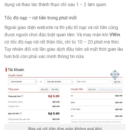
dụng và thao tác thành thạo chỉ sau 1 – 2 làm quen.
Tốc độ nạp – rút tiền trong phút mốt
Ngoài giao diện website ra thì yếu tố nạp và rút tiền cũng
được người chơi đặc biệt quan tâm. Và may mắn khi
VWin
có tốc độ nạp rút rất thần tốc, chỉ từ 10 – 20 phút mà thôi.
Tuy nhiên đối với lần giao dịch đầu tiên sẽ mất thời gian lâu
hơn bởi còn phải xác minh thông tin nữa.
Nạp và rút tiền đơn giản không quá khó