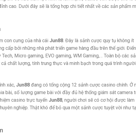
ỉnh cao. Dưới đây sẽ là tổng hợp chi tiết nhất về các sản phẩm 
n
ẩm con cưng của nhà cái
Jun88
. Đây là sảnh cược quy tụ không ít
cấp bởi những nhà phát triển game hàng đầu trên thế giới. Điển
lay Tech, Micro gaming, EVO gaming, WM Gaming,… Toàn bộ các sả
ả chất lượng, tính trung thực và minh bạch trong quá trình người
ính xác,
Jun88
đang có tổng cộng 12 sảnh cược casino chính. Ở 
hia bài, số lượng game bài với đầy đủ hệ thống giám sát camera 
ghiệm casino trực tuyến
Jun88
, người chơi sẽ có cơ hội được làm
chuyên nghiệp. Thật khó để bỏ qua một sảnh cược tuyệt vời như tạ
ẫn