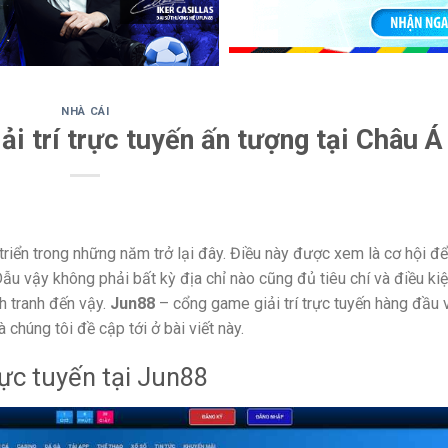
NHÀ CÁI
i trí trực tuyến ấn tượng tại Châu Á
 triển trong những năm trở lại đây. Điều này được xem là cơ hội để
 Dẫu vậy không phải bất kỳ địa chỉ nào cũng đủ tiêu chí và điều ki
nh tranh đến vậy.
Jun88
– cổng game giải trí trực tuyến hàng đầu 
chúng tôi đề cập tới ở bài viết này.
ực tuyến tại Jun88