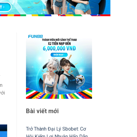
ện
với
Bài viết mới
Trở Thành Đại Lý Sbobet: Cơ
Hội Kiếm Lợi Nhuận Hấp Dẫn