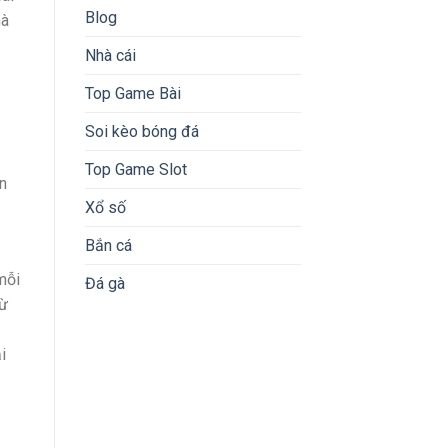
Blog
mà
Nhà cái
Top Game Bài
Soi kèo bóng đá
Top Game Slot
n
Xổ số
Bắn cá
mỗi
Đá gà
từ
i