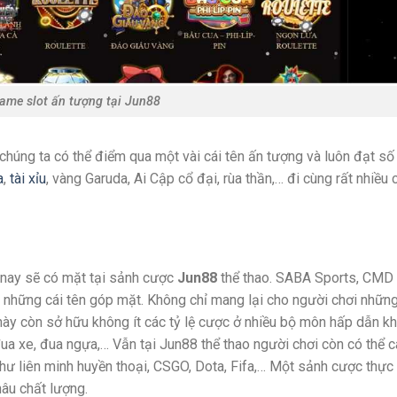
ame slot ấn tượng tại Jun88
 chúng ta có thể điểm qua một vài cái tên ấn tượng và luôn đạt số
a
,
tài xỉu
, vàng Garuda, Ai Cập cổ đại, rùa thần,… đi cùng rất nhiều 
n nay sẽ có mặt tại sảnh cược
Jun88
thể thao. SABA Sports, CMD
 những cái tên góp mặt. Không chỉ mang lại cho người chơi những
 này còn sở hữu không ít các tỷ lệ cược ở nhiều bộ môn hấp dẫn k
đua xe, đua ngựa,… Vẫn tại Jun88 thể thao người chơi còn có thể c
như liên minh huyền thoại, CSGO, Dota, Fifa,… Một sảnh cược thực
hâu chất lượng.