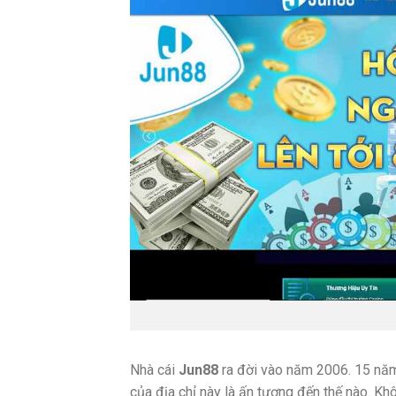
Nhà cái
Jun88
ra đời vào năm 2006. 15 năm
của địa chỉ này là ấn tượng đến thế nào. Kh