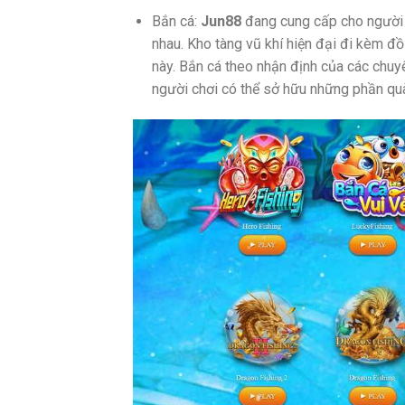
Bắn cá:
Jun88
đang cung cấp cho người c
nhau. Kho tàng vũ khí hiện đại đi kèm đ
này. Bắn cá theo nhận định của các chuyên
người chơi có thể sở hữu những phần qu