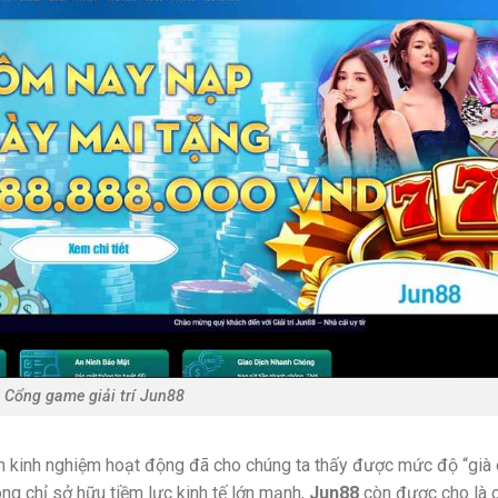
Cổng game giải trí Jun88
 kinh nghiệm hoạt động đã cho chúng ta thấy được mức độ “già 
ông chỉ sở hữu tiềm lực kinh tế lớn mạnh,
Jun88
còn được cho là c