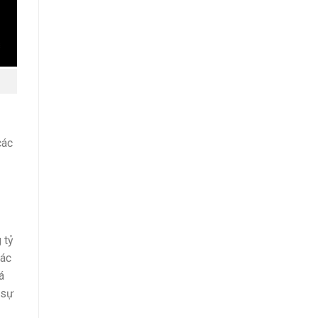
các
 tỷ
hác
á
 sự