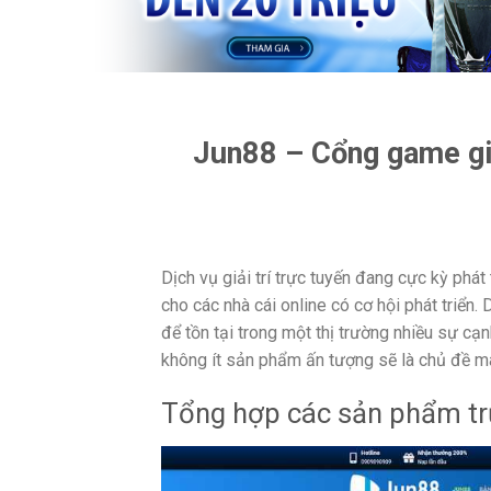
Jun88 – Cổng game giả
Dịch vụ giải trí trực tuyến đang cực kỳ phát
cho các nhà cái online có cơ hội phát triển.
để tồn tại trong một thị trường nhiều sự cạ
không ít sản phẩm ấn tượng sẽ là chủ đề mà 
Tổng hợp các sản phẩm tr