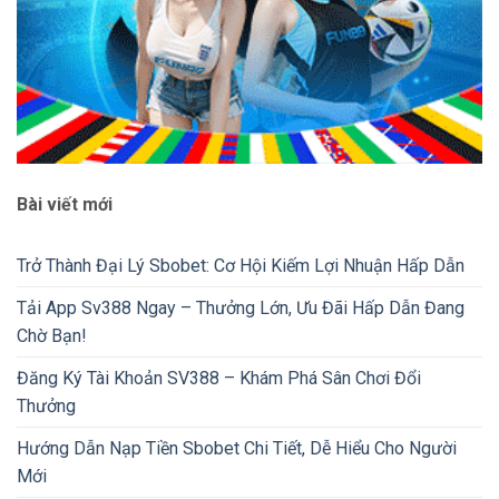
Bài viết mới
Trở Thành Đại Lý Sbobet: Cơ Hội Kiếm Lợi Nhuận Hấp Dẫn
Tải App Sv388 Ngay – Thưởng Lớn, Ưu Đãi Hấp Dẫn Đang
Chờ Bạn!
Đăng Ký Tài Khoản SV388 – Khám Phá Sân Chơi Đổi
Thưởng
Hướng Dẫn Nạp Tiền Sbobet Chi Tiết, Dễ Hiểu Cho Người
Mới