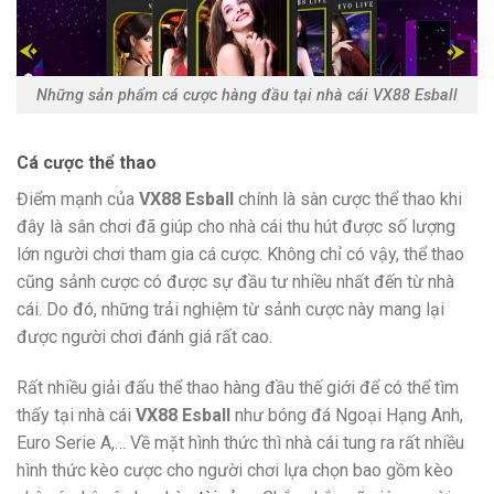
Những sản phẩm cá cược hàng đầu tại nhà cái VX88 Esball
Cá cược thể thao
Điểm mạnh của
VX88 Esball
chính là sàn cược thể thao khi
đây là sân chơi đã giúp cho nhà cái thu hút được số lượng
lớn người chơi tham gia cá cược. Không chỉ có vậy, thể thao
cũng sảnh cược có được sự đầu tư nhiều nhất đến từ nhà
cái. Do đó, những trải nghiệm từ sảnh cược này mang lại
được người chơi đánh giá rất cao.
Rất nhiều giải đấu thể thao hàng đầu thế giới để có thể tìm
thấy tại nhà cái
VX88 Esball
như bóng đá Ngoại Hạng Anh,
Euro Serie A,… Về mặt hình thức thì nhà cái tung ra rất nhiều
hình thức kèo cược cho người chơi lựa chọn bao gồm kèo