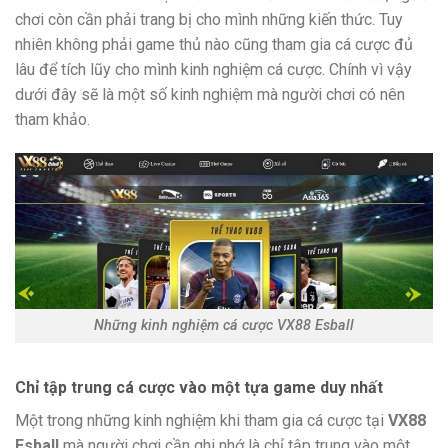
chơi còn cần phải trang bị cho mình những kiến thức. Tuy
nhiên không phải game thủ nào cũng tham gia cá cược đủ
lâu để tích lũy cho mình kinh nghiệm cá cược. Chính vì vậy
dưới đây sẽ là một số kinh nghiệm mà người chơi có nên
tham khảo.
Những kinh nghiệm cá cược VX88 Esball
Chỉ tập trung cá cược vào một tựa game duy nhất
Một trong những kinh nghiệm khi tham gia cá cược tại
VX88
Esball
mà người chơi cần ghi nhớ là chỉ tập trung vào một