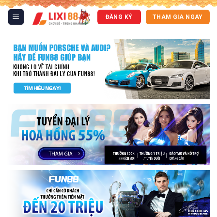
Skip
to
ĐĂNG KÝ
THAM GIA NGAY
content