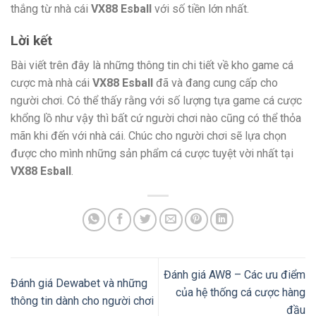
thắng từ nhà cái
VX88 Esball
với số tiền lớn nhất.
Lời kết
Bài viết trên đây là những thông tin chi tiết về kho game cá
cược mà nhà cái
VX88 Esball
đã và đang cung cấp cho
người chơi. Có thể thấy rằng với số lượng tựa game cá cược
khổng lồ như vậy thì bất cứ người chơi nào cũng có thể thỏa
mãn khi đến với nhà cái. Chúc cho người chơi sẽ lựa chọn
được cho mình những sản phẩm cá cược tuyệt vời nhất tại
VX88 Esball
.
Đánh giá AW8 – Các ưu điểm
Đánh giá Dewabet và những
của hệ thống cá cược hàng
thông tin dành cho người chơi
đầu