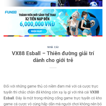
NHÀ CÁI
VX88 Esball – Thiên đường giải trí
dành cho giới trẻ
Đối với những game thủ có niềm đam mê với cá cược trực
tuyến thì chắc chắn đã không còn xạ lạ gì với nhà cái
VX88
Esball
. Đây là một trong những cổng game trực tuyến có kho
game cá cược vô cùng hấp dẫn mà người chơi không nên bỏ