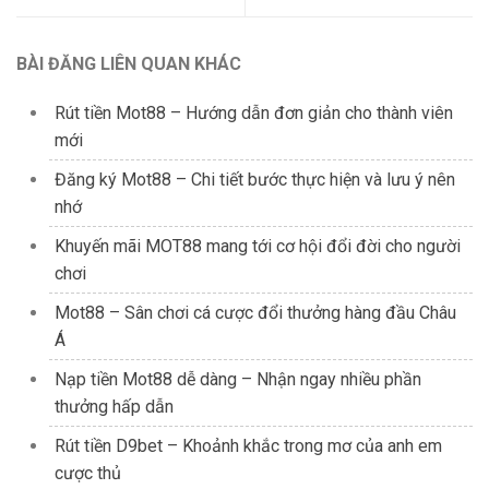
BÀI ĐĂNG LIÊN QUAN KHÁC
Rút tiền Mot88 – Hướng dẫn đơn giản cho thành viên
mới
Đăng ký Mot88 – Chi tiết bước thực hiện và lưu ý nên
nhớ
Khuyến mãi MOT88 mang tới cơ hội đổi đời cho người
chơi
Mot88 – Sân chơi cá cược đổi thưởng hàng đầu Châu
Á
Nạp tiền Mot88 dễ dàng – Nhận ngay nhiều phần
thưởng hấp dẫn
Rút tiền D9bet – Khoảnh khắc trong mơ của anh em
cược thủ