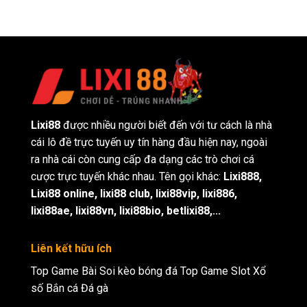
Lixi88
được nhiều người biết đến với tư cách là nhà
cái lô đề trực tuyến uy tín hàng đầu hiện nay, ngoài
ra nhà cái còn cung cấp đa dạng các trò chơi cá
cược trực tuyến khác nhau.
Tên gọi khác:
Lixi888,
Lixi88 online, lixi88 club, lixi88vip, lixi886,
lixi88ae, lixi88vn, lixi88bio, betlixi88,...
Liên kết hữu ích
Top Game Bài
Soi kèo bóng đá
Top Game Slot
Xổ
số
Bắn cá
Đá gà