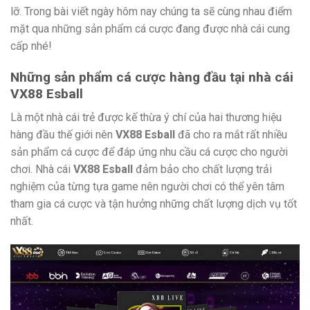
lỡ. Trong bài viết ngày hôm nay chúng ta sẽ cùng nhau điểm
mặt qua những sản phẩm cá cược đang được nhà cái cung
cấp nhé!
Những sản phẩm cá cược hàng đầu tại nhà cái
VX88 Esball
Là một nhà cái trẻ được kế thừa ý chí của hai thương hiệu
hàng đầu thế giới nên
VX88 Esball
đã cho ra mắt rất nhiều
sản phẩm cá cược để đáp ứng nhu cầu cá cược cho người
chơi. Nhà cái
VX88 Esball
đảm bảo cho chất lượng trải
nghiệm của từng tựa game nên người chơi có thể yên tâm
tham gia cá cược và tận hưởng những chất lượng dịch vụ tốt
nhất.